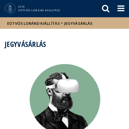
Események
ELTE a
Hírek
sajtóban
>
EÖTVÖS LORÁND KIÁLLÍTÁS
JEGYVÁSÁRLÁS
JEGYVÁSÁRLÁS