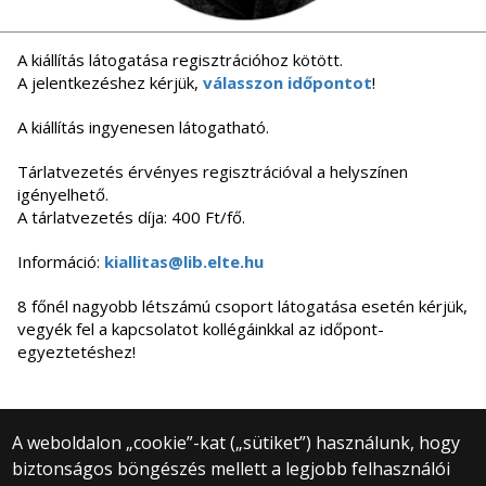
A kiállítás látogatása regisztrációhoz kötött.
A jelentkezéshez kérjük,
válasszon időpontot
!
A kiállítás ingyenesen látogatható.
Tárlatvezetés érvényes regisztrációval a helyszínen
igényelhető.
A tárlatvezetés díja: 400 Ft/fő.
Információ:
kiallitas@lib.elte.hu
8 főnél nagyobb létszámú csoport látogatása esetén kérjük,
vegyék fel a kapcsolatot kollégáinkkal az időpont-
egyeztetéshez!
A weboldalon „cookie”-kat („sütiket”) használunk, hogy
biztonságos böngészés mellett a legjobb felhasználói
© 2025 Eötvös Loránd Tudományegyetem